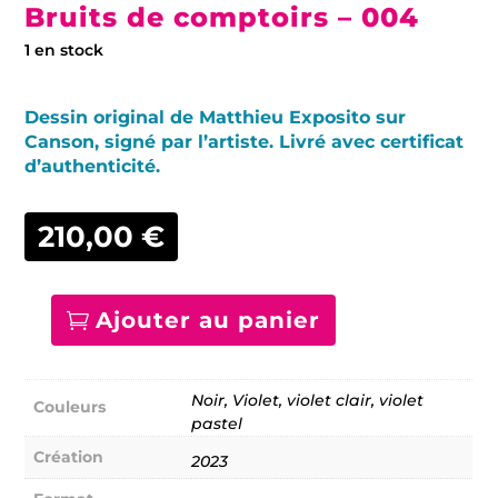
Bruits de comptoirs – 004
1 en stock
Dessin original de Matthieu Exposito sur
Canson, signé par l’artiste. Livré avec certificat
d’authenticité.
210,00
€
Ajouter au panier
quantité
de
Bruits
de
Noir, Violet, violet clair, violet
Couleurs
comptoirs
pastel
-
004
Création
2023