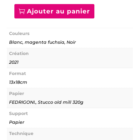
Ajouter au panier
quantité
de
Légendes
Urbaines
Couleurs
-
Fragment
Blanc, magenta fuchsia, Noir
09
Création
2021
Format
13x18cm
Papier
FEDRIGONI., Stucco old mill 320g
Support
Papier
Technique