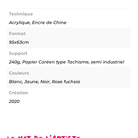
de
Légendes
Urbaines
Technique
-
Résistance
Acrylique, Encre de Chine
02
Format
95x63cm
Support
240g, Papier Coréen type Tachisme, semi industriel
Couleurs
Blanc, Jaune, Noir, Rose fuchsia
Création
2020