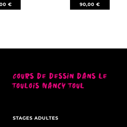
,00
€
90,00
€
Cours de dessin dans le
Toulois Nancy Toul
STAGES ADULTES