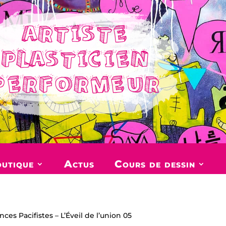
ARTISTE
PLASTICIEN
PERFORMEUR
utique
Actus
Cours de dessin
ces Pacifistes – L’Éveil de l’union 05