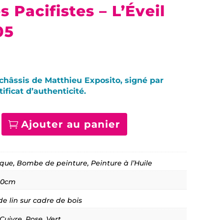
 Pacifistes – L’Éveil
05
 châssis de Matthieu Exposito, signé par
tificat d’authenticité.
Ajouter au panier
antité
vergences
ifistes
ique, Bombe de peinture, Peinture à l’Huile
veil
10cm
nion
 de lin sur cadre de bois
 Cuivre, Rose, Vert