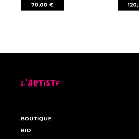
70,00
€
120
L’artiste
BOUTIQUE
BIO