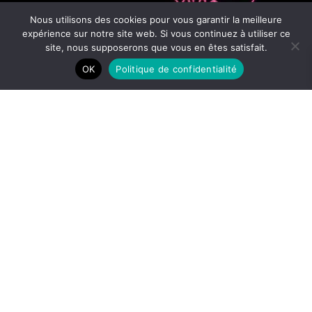
Nous utilisons des cookies pour vous garantir la meilleure
expérience sur notre site web. Si vous continuez à utiliser ce
site, nous supposerons que vous en êtes satisfait.
OK
Politique de confidentialité
Artiste Plasticien Performeur
2026 © MATTHIEU EXPOSITO - Tous droits réservés /
CGV
/
RGPD
/
Mentions légales
/ Design by
Atoupro
Webmarketing