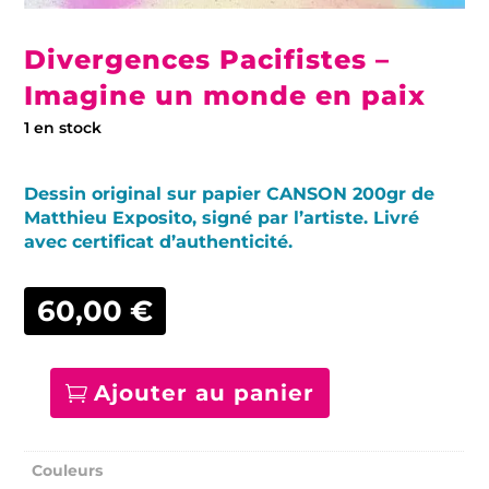
Divergences Pacifistes –
Imagine un monde en paix
1 en stock
Dessin original sur papier CANSON 200gr de
Matthieu Exposito, signé par l’artiste. Livré
avec certificat d’authenticité.
60,00
€
Ajouter au panier
quantité
de
Divergences
Pacifistes
Couleurs
-