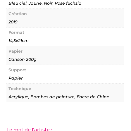
Imagine
Bleu ciel, Jaune, Noir, Rose fuchsia
un
monde
Création
en
2019
paix
Format
14,5x21cm
Papier
Canson 200g
Support
Papier
Technique
Acrylique, Bombes de peinture, Encre de Chine
Le mot de l’artiste :