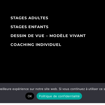
STAGES ADULTES
STAGES ENFANTS
DESSIN DE VUE – MODÈLE VIVANT
COACHING INDIVIDUEL
eilleure expérience sur notre site web. Si vous continuez à utiliser ce
OK
Politique de confidentialité
Tous droits réservés /
CGV
/
RGPD
/
Mentions légales
/ Desig