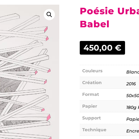
Poésie Urb
Babel
450,00
€
Couleurs
Blanc
Création
2016
Format
50x5
Papier
180g 
Support
Papi
Technique
Encre