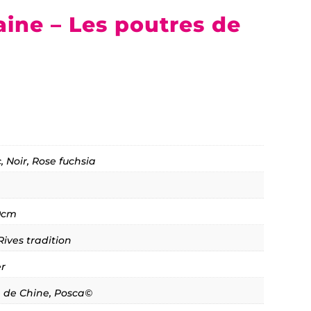
aine – Les poutres de
, Noir, Rose fuchsia
0cm
Rives tradition
er
 de Chine, Posca©