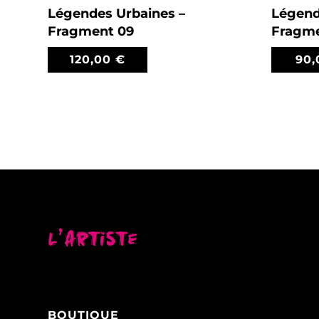
Légendes Urbaines –
Légend
Fragment 09
Fragme
120,00
€
90
L’artiste
BOUTIQUE