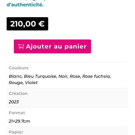
d’authenticité.
210,00
€
Ajouter au panier
quantité
de
Bruits
de
Couleurs
comptoirs
-
Blanc, Bleu Turquoise, Noir, Rose, Rose fuchsia,
031
Rouge, Violet
Création
2023
Format
21×29.7cm
Papier