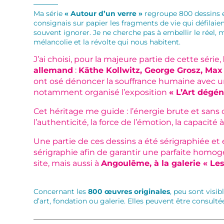
———–
Ma série
« Autour d’un verre »
regroupe 800 dessins et
consignais sur papier les fragments de vie qui défilai
souvent ignorer. Je ne cherche pas à embellir le réel, m
mélancolie et la révolte qui nous habitent.
J’ai choisi, pour la majeure partie de cette série,
allemand
:
Käthe Kollwitz, George Grosz, M
ont osé dénoncer la souffrance humaine avec un
notamment organisé l’exposition
« L’Art dégén
Cet héritage me guide : l’énergie brute et sans 
l’authenticité, la force de l’émotion, la capacité
Une partie de ces dessins a été sérigraphiée et 
sérigraphie afin de garantir une parfaite homo
site, mais aussi à
Angoulême, à la galerie « Le
Concernant les
800 œuvres originales
, peu sont visi
d’art, fondation ou galerie. Elles peuvent être consul