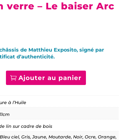
 verre – Le baiser Arc
 châssis de Matthieu Exposito, signé par
tificat d’authenticité.
Ajouter au panier
quantité
de
Autour
d’un
ure à l’Huile
verre
Le
31cm
baiser
Arc
 de lin sur cadre de bois
en
ciel
 Bleu ciel, Gris, Jaune, Moutarde, Noir, Ocre, Orange,