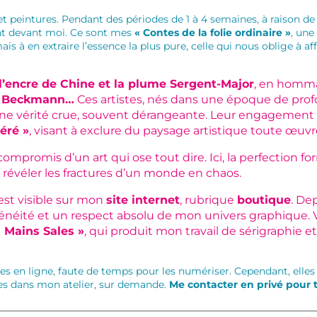
 peintures. Pendant des périodes de 1 à 4 semaines, à raison de 
ent devant moi. Ce sont mes
« Contes de la folie ordinaire »
, une
ais à en extraire l’essence la plus pure, celle qui nous oblige à 
l’encre de Chine et la plume Sergent-Major
, en homma
ax Beckmann…
Ces artistes, nés dans une époque de prof
e vérité crue, souvent dérangeante. Leur engagement s’
éré »
, visant à exclure du paysage artistique toute œuv
compromis d’un art qui ose tout dire. Ici, la perfection 
 à révéler les fractures d’un monde en chaos.
est visible sur mon
site internet
, rubrique
boutique
. De
généité et un respect absolu de mon univers graphique.
s Mains Sales »
, qui produit mon travail de sérigraphie 
bles en ligne, faute de temps pour les numériser. Cependant, elle
tées dans mon atelier, sur demande.
Me contacter en privé pour t