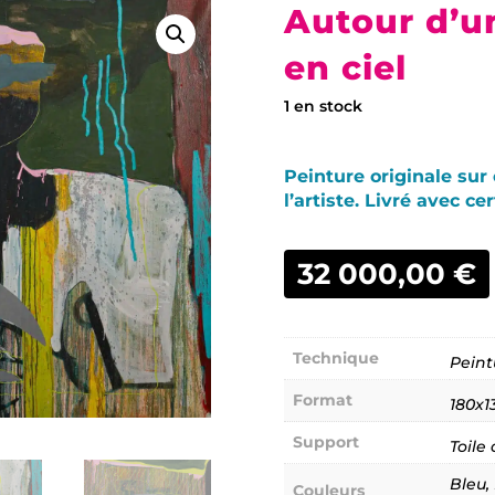
Autour d’un
en ciel
1 en stock
Peinture originale sur
l’artiste. Livré avec cer
32 000,00
€
Technique
Peint
-
Format
180x1
Support
Toile
Bleu,
Couleurs