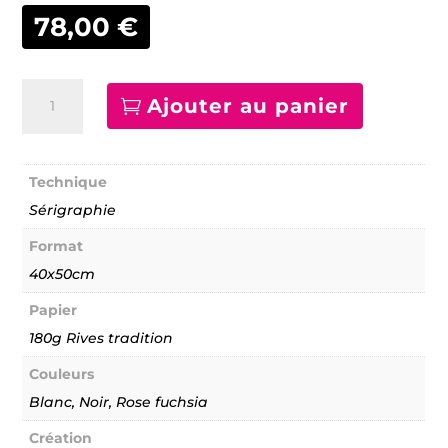
78,00
€
quantité
Ajouter au panier
de
Autour
d’un
verre
-
Technique
005
Sérigraphie
Format
40x50cm
Papier
180g Rives tradition
Couleurs
Blanc, Noir, Rose fuchsia
Création